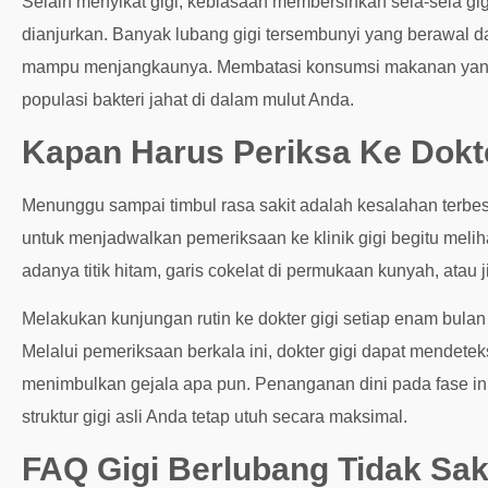
Selain menyikat gigi, kebiasaan membersihkan sela-sela gi
dianjurkan. Banyak lubang gigi tersembunyi yang berawal dari
mampu menjangkaunya. Membatasi konsumsi makanan yang t
populasi bakteri jahat di dalam mulut Anda.
Kapan Harus Periksa Ke Dokte
Menunggu sampai timbul rasa sakit adalah kesalahan terbe
untuk menjadwalkan pemeriksaan ke klinik gigi begitu meliha
adanya titik hitam, garis cokelat di permukaan kunyah, atau 
Melakukan kunjungan rutin ke dokter gigi setiap enam bulan
Melalui pemeriksaan berkala ini, dokter gigi dapat mendete
menimbulkan gejala apa pun. Penanganan dini pada fase in
struktur gigi asli Anda tetap utuh secara maksimal.
FAQ Gigi Berlubang Tidak Sak