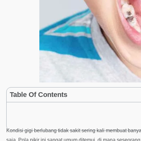
Table Of Contents
Kondisi gigi berlubang tidak sakit sering kali membuat ban
saja. Pola pikir ini sangat umum ditemui, di mana seseora