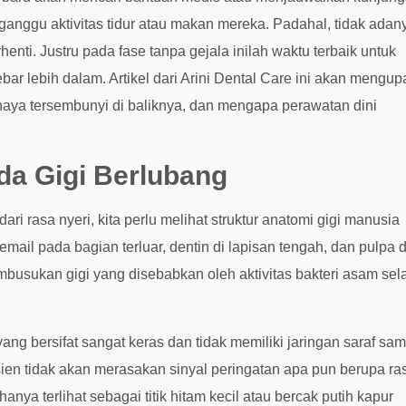
gganggu aktivitas tidur atau makan mereka. Padahal, tidak adan
henti. Justru pada fase tanpa gejala inilah waktu terbaik untuk
 lebih dalam. Artikel dari Arini Dental Care ini akan mengup
ahaya tersembunyi di baliknya, dan mengapa perawatan dini
a Gigi Berlubang
 rasa nyeri, kita perlu melihat struktur anatomi gigi manusia
tu email pada bagian terluar, dentin di lapisan tengah, dan pulpa d
mbusukan gigi yang disebabkan oleh aktivitas bakteri asam sel
ng bersifat sangat keras dan tidak memiliki jaringan saraf sa
asien tidak akan merasakan sinyal peringatan apa pun berupa ra
nya terlihat sebagai titik hitam kecil atau bercak putih kapur