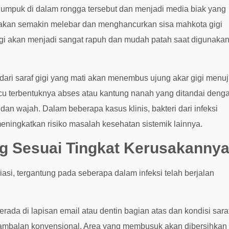
numpuk di dalam rongga tersebut dan menjadi media biak yang
ng akan semakin melebar dan menghancurkan sisa mahkota gigi
 gigi akan menjadi sangat rapuh dan mudah patah saat digunaka
ar dari saraf gigi yang mati akan menembus ujung akar gigi menu
micu terbentuknya abses atau kantung nanah yang ditandai deng
n wajah. Dalam beberapa kasus klinis, bakteri dari infeksi
meningkatkan risiko masalah kesehatan sistemik lainnya.
ng Sesuai Tingkat Kerusakanny
si, tergantung pada seberapa dalam infeksi telah berjalan
ada di lapisan email atau dentin bagian atas dan kondisi sara
enambalan konvensional. Area yang membusuk akan dibersihkan