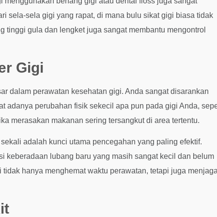
gi menggunakan benang gigi atau dental floss juga sangat
 sela-sela gigi yang rapat, di mana bulu sikat gigi biasa tidak
inggi gula dan lengket juga sangat membantu mengontrol
r Gigi
sar dalam perawatan kesehatan gigi. Anda sangat disarankan
t adanya perubahan fisik sekecil apa pun pada gigi Anda, sepe
jika merasakan makanan sering tersangkut di area tertentu.
 sekali adalah kunci utama pencegahan yang paling efektif.
ksi keberadaan lubang baru yang masih sangat kecil dan belum
i tidak hanya menghemat waktu perawatan, tetapi juga menjag
it