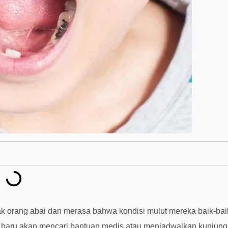
yak orang abai dan merasa bahwa kondisi mulut mereka baik-bai
ng baru akan mencari bantuan medis atau menjadwalkan kunjun