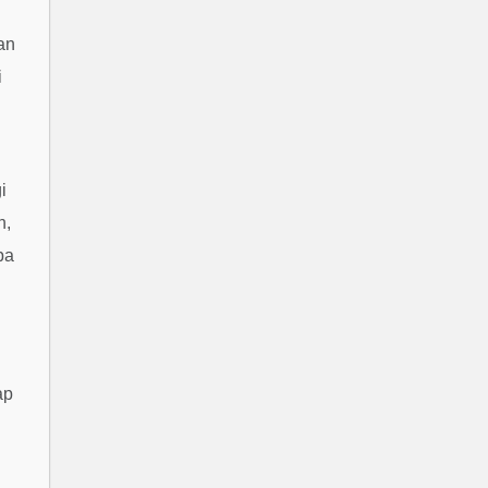
an
i
i
n,
pa
ap