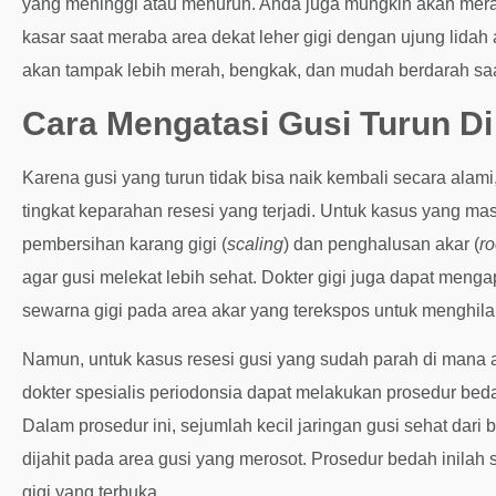
yang meninggi atau menurun. Anda juga mungkin akan meras
kasar saat meraba area dekat leher gigi dengan ujung lidah a
akan tampak lebih merah, bengkak, dan mudah berdarah saa
Cara Mengatasi Gusi Turun Di 
Karena gusi yang turun tidak bisa naik kembali secara ala
tingkat keparahan resesi yang terjadi. Untuk kasus yang ma
pembersihan karang gigi (
scaling
) dan penghalusan akar (
ro
agar gusi melekat lebih sehat. Dokter gigi juga dapat meng
sewarna gigi pada area akar yang terekspos untuk menghila
Namun, untuk kasus resesi gusi yang sudah parah di mana 
dokter spesialis periodonsia dapat melakukan prosedur beda
Dalam prosedur ini, sejumlah kecil jaringan gusi sehat dari 
dijahit pada area gusi yang merosot. Prosedur bedah inilah s
gigi yang terbuka.