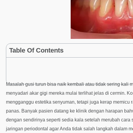
Table Of Contents
Masalah gusi turun bisa naik kembali atau tidak sering kali
menyadari akar gigi mereka mulai terlihat jelas di cermin. K
mengganggu estetika senyuman, tetapi juga kerap memicu 
panas. Banyak pasien datang ke klinik dengan harapan bah
dengan sendirinya seperti sedia kala setelah merubah cara s
jaringan periodontal agar Anda tidak salah langkah dalam m