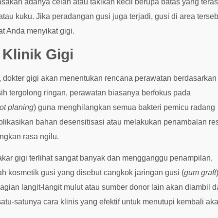
akan adanya celah atau takikan kecil berupa batas yang tera
tau kuku. Jika peradangan gusi juga terjadi, gusi di area terseb
t Anda menyikat gigi.
Klinik Gigi
mi, dokter gigi akan menentukan rencana perawatan berdasarkan
sih tergolong ringan, perawatan biasanya berfokus pada
ot planing
) guna menghilangkan semua bakteri pemicu radang
aplikasikan bahan desensitisasi atau melakukan penambalan re
ngkan rasa ngilu.
akar gigi terlihat sangat banyak dan mengganggu penampilan,
h kosmetik gusi yang disebut cangkok jaringan gusi (
gum graft
bagian langit-langit mulut atau sumber donor lain akan diambil 
atu-satunya cara klinis yang efektif untuk menutupi kembali aka