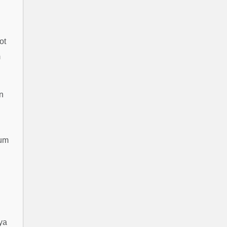
ot
m
n
lum
ya