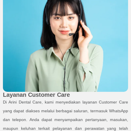
Layanan Customer Care
Di Arini Dental Care, kami menyediakan layanan Customer Care
yang dapat diakses melalui berbagai saluran, termasuk WhatsApp
dan telepon. Anda dapat menyampaikan pertanyaan, masukan,
maupun keluhan terkait pelayanan dan perawatan yang telah