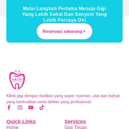
Mulai Langkah Pertama Menuju Gigi
Yang Lebih Sehat Dan Senyum Yang
Lebih Percaya Diri
Reservasi sekarang
Klinik gigi dengan fasilitas yang super nyaman, alat dan bahan
yang berkualitas serta dokter yang profesional.
Quick Links
Services
Home
Gigi Tiruan