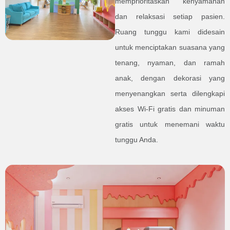
memprioritaskan kenyamanan
dan relaksasi setiap pasien.
Ruang tunggu kami didesain
untuk menciptakan suasana yang
tenang, nyaman, dan ramah
anak, dengan dekorasi yang
menyenangkan serta dilengkapi
akses Wi-Fi gratis dan minuman
gratis untuk menemani waktu
tunggu Anda.