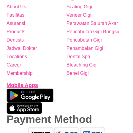
About Us
Scaling Gigi
Fasilitas
Veneer Gigi
Asuransi
Perawatan Saluran Akar
Products
Pencabutan Gigi Bungsu
Dentists
Pencabutan Gigi
Jadwal Dokter
Penambalan Gigi
Locations
Dental Spa
Career
Bleaching Gigi
Membership
Behel Gigi
Mobile Apps
Payment Method