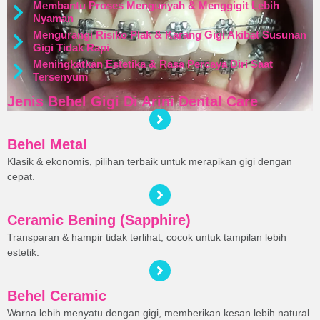
Membantu Proses Mengunyah & Menggigit Lebih
Nyaman
Mengurangi Risiko Plak & Karang Gigi Akibat Susunan
Gigi Tidak Rapi
Meningkatkan Estetika & Rasa Percaya Diri Saat
Tersenyum
Jenis Behel Gigi Di Arini Dental Care
Behel Metal
Klasik & ekonomis, pilihan terbaik untuk merapikan gigi dengan
cepat.
Ceramic Bening (Sapphire)
Transparan & hampir tidak terlihat, cocok untuk tampilan lebih
estetik.
Behel Ceramic
Warna lebih menyatu dengan gigi, memberikan kesan lebih natural.