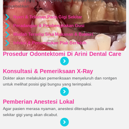
Gigi bungsu yang tumbuh miring atau terjebak dalam gusi dapat
menyebabkan:
Nyeri & Tekanan Pada Gigi Sekitar
Peradangan & Pembengkakan Gusi
Mudah Terselip Sisa Makanan & Bakteri
Infeksi & Penumpukan Plak Berlebih
Prosedur Odontektomi Di Arini Dental Care
Konsultasi & Pemeriksaan X-Ray
Dokter akan melakukan pemeriksaan menyeluruh dan rontgen
untuk melihat posisi gigi bungsu yang terimpaksi.
Pemberian Anestesi Lokal
Agar pasien merasa nyaman, anestesi diterapkan pada area
sekitar gigi yang akan dicabut.