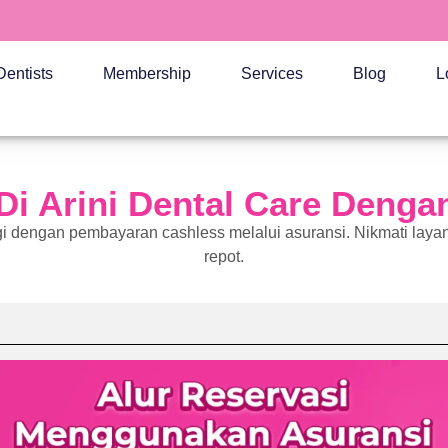
Dentists
Membership
Services
Blog
L
i Arini Dental Care Denga
 dengan pembayaran cashless melalui asuransi. Nikmati layan
repot.