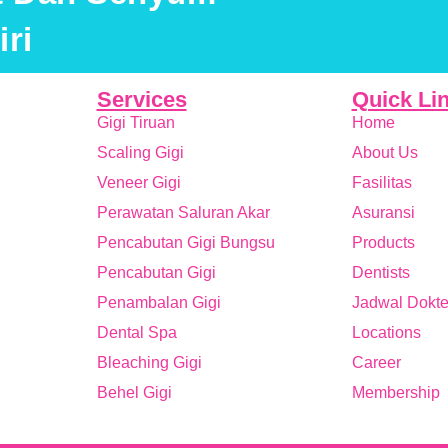
ri
Services
Quick Li
Gigi Tiruan
Home
Scaling Gigi
About Us
Veneer Gigi
Fasilitas
Perawatan Saluran Akar
Asuransi
Pencabutan Gigi Bungsu
Products
Pencabutan Gigi
Dentists
Penambalan Gigi
Jadwal Dokte
Dental Spa
Locations
Bleaching Gigi
Career
Behel Gigi
Membership