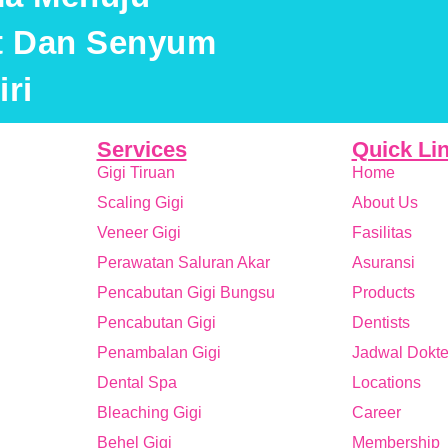
at Dan Senyum
ri
Services
Quick Li
Gigi Tiruan
Home
Scaling Gigi
About Us
Veneer Gigi
Fasilitas
Perawatan Saluran Akar
Asuransi
Pencabutan Gigi Bungsu
Products
Pencabutan Gigi
Dentists
Penambalan Gigi
Jadwal Dokte
Dental Spa
Locations
Bleaching Gigi
Career
Behel Gigi
Membership