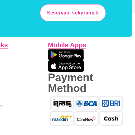
Reservasi sekarang
nks
Mobile Apps
Payment
Method
r