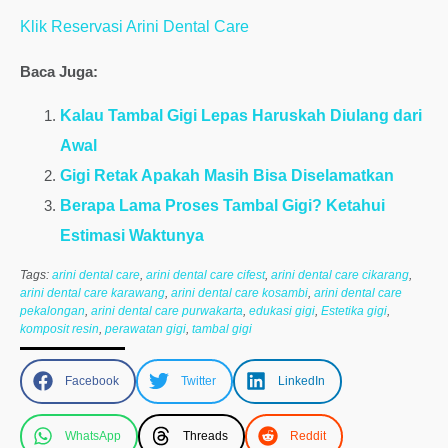
Klik Reservasi Arini Dental Care
Baca Juga:
Kalau Tambal Gigi Lepas Haruskah Diulang dari
Awal
Gigi Retak Apakah Masih Bisa Diselamatkan
Berapa Lama Proses Tambal Gigi? Ketahui
Estimasi Waktunya
Tags:
arini dental care
,
arini dental care cifest
,
arini dental care cikarang
,
arini dental care karawang
,
arini dental care kosambi
,
arini dental care
pekalongan
,
arini dental care purwakarta
,
edukasi gigi
,
Estetika gigi
,
komposit resin
,
perawatan gigi
,
tambal gigi
Facebook
Twitter
LinkedIn
WhatsApp
Threads
Reddit