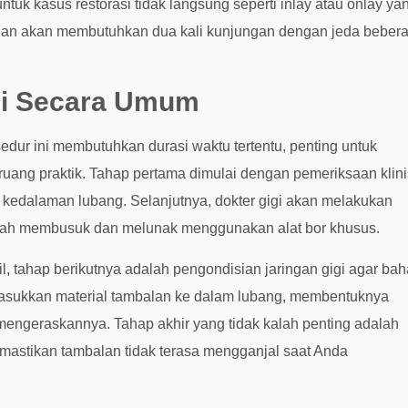
ntuk kasus restorasi tidak langsung seperti inlay atau onlay ya
ruhan akan membutuhkan dua kali kunjungan dengan jeda beber
gi Secara Umum
ur ini membutuhkan durasi waktu tertentu, penting untuk
ruang praktik. Tahap pertama dimulai dengan pemeriksaan klini
at kedalaman lubang. Selanjutnya, dokter gigi akan melakukan
 telah membusuk dan melunak menggunakan alat bor khusus.
ril, tahap berikutnya adalah pengondisian jaringan gigi agar ba
masukkan material tambalan ke dalam lubang, membentuknya
 mengeraskannya. Tahap akhir yang tidak kalah penting adalah
mastikan tambalan tidak terasa mengganjal saat Anda