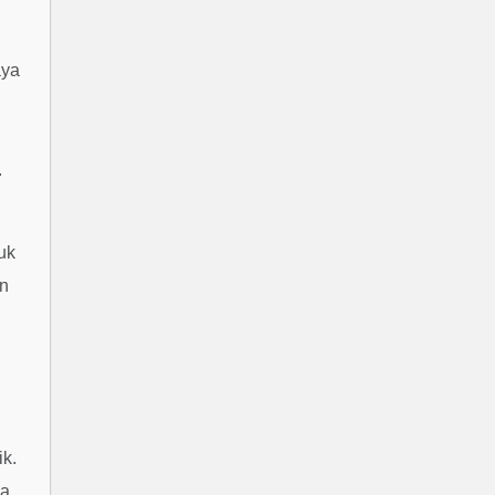
aya
.
uk
an
ik.
ka