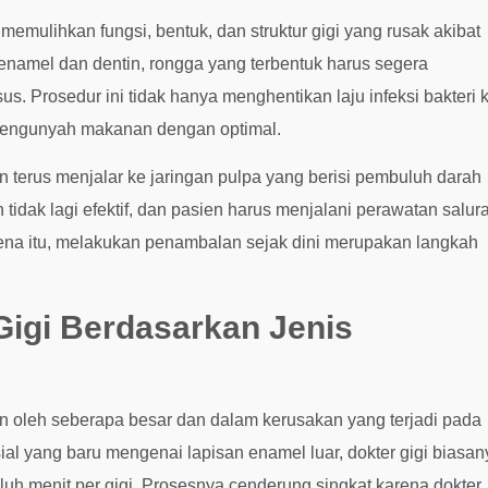
memulihkan fungsi, bentuk, dan struktur gigi yang rusak akibat
 enamel dan dentin, rongga yang terbentuk harus segera
us. Prosedur ini tidak hanya menghentikan laju infeksi bakteri 
 mengunyah makanan dengan optimal.
n terus menjalar ke jaringan pulpa yang berisi pembuluh darah
h tidak lagi efektif, dan pasien harus menjalani perawatan salur
ena itu, melakukan penambalan sejak dini merupakan langkah
igi Berdasarkan Jenis
n oleh seberapa besar dan dalam kerusakan yang terjadi pada
sial yang baru mengenai lapisan enamel luar, dokter gigi biasan
uh menit per gigi. Prosesnya cenderung singkat karena dokter