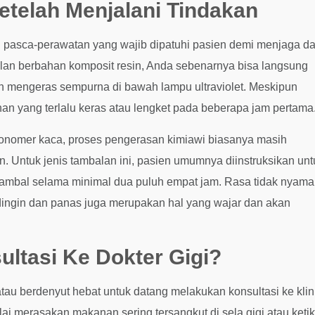
etelah Menjalani Tindakan
 pasca-perawatan yang wajib dipatuhi pasien demi menjaga d
balan berbahan komposit resin, Anda sebenarnya bisa langsung
 mengeras sempurna di bawah lampu ultraviolet. Meskipun
an yang terlalu keras atau lengket pada beberapa jam pertama
ionomer kaca, proses pengerasan kimiawi biasanya masih
 Untuk jenis tambalan ini, pasien umumnya diinstruksikan unt
itambal selama minimal dua puluh empat jam. Rasa tidak nyam
 dingin dan panas juga merupakan hal yang wajar dan akan
ltasi Ke Dokter Gigi?
tau berdenyut hebat untuk datang melakukan konsultasi ke klin
ai merasakan makanan sering tersangkut di sela gigi atau keti