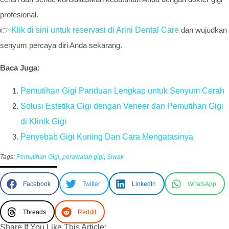
profesional.
👉
Klik di sini untuk reservasi di Arini Dental Care
dan wujudkan
senyum percaya diri Anda sekarang.
Baca Juga:
Pemutihan Gigi Panduan Lengkap untuk Senyum Cerah
Solusi Estetika Gigi dengan Veneer dan Pemutihan Gigi
di Klinik Gigi
Penyebab Gigi Kuning Dan Cara Mengatasinya
Tags:
Pemutihan Gigi
,
perawatan gigi
,
Siwak
Facebook
Twitter
LinkedIn
WhatsApp
Threads
Reddit
Share If You Like This Article: