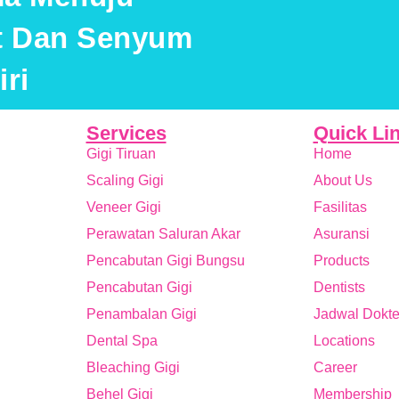
at Dan Senyum
ri
Services
Quick Li
Gigi Tiruan
Home
Scaling Gigi
About Us
Veneer Gigi
Fasilitas
Perawatan Saluran Akar
Asuransi
Pencabutan Gigi Bungsu
Products
Pencabutan Gigi
Dentists
Penambalan Gigi
Jadwal Dokte
Dental Spa
Locations
Bleaching Gigi
Career
Behel Gigi
Membership