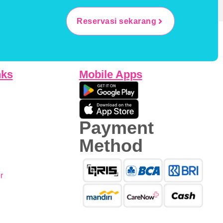
Reservasi sekarang
nks
Mobile Apps
Payment
Method
r