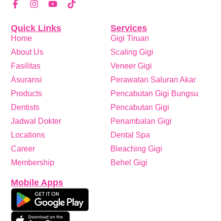
Quick Links
Services
Home
Gigi Tiruan
About Us
Scaling Gigi
Fasilitas
Veneer Gigi
Asuransi
Perawatan Saluran Akar
Products
Pencabutan Gigi Bungsu
Dentists
Pencabutan Gigi
Jadwal Dokter
Penambalan Gigi
Locations
Dental Spa
Career
Bleaching Gigi
Membership
Behel Gigi
Mobile Apps