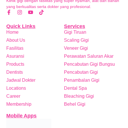
Klinik gigi dengan fasilitas yang super nyaman, alat dan bahan
yang berkualitas serta dokter yang profesional.
Quick Links
Services
Home
Gigi Tiruan
About Us
Scaling Gigi
Fasilitas
Veneer Gigi
Asuransi
Perawatan Saluran Akar
Products
Pencabutan Gigi Bungsu
Dentists
Pencabutan Gigi
Jadwal Dokter
Penambalan Gigi
Locations
Dental Spa
Career
Bleaching Gigi
Membership
Behel Gigi
Mobile Apps