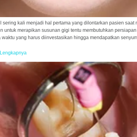
ring kali menjadi hal pertama yang dilontarkan pasien saat me
n untuk merapikan susunan gigi tentu membutuhkan persiapan w
a waktu yang harus diinvestasikan hingga mendapatkan senyum
n Lengkapnya