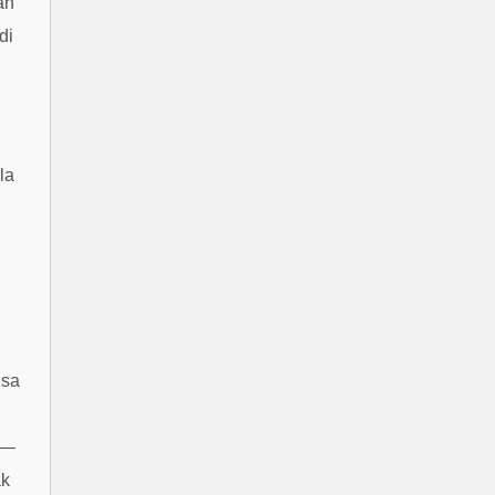
ah
di
la
isa
s—
ak