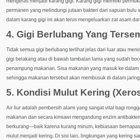
mengeras menjadi karang gigi. Karang gigi memiliki permuk
permanen yang melindungi jutaan bakteri dari sapuan bulu si
dalam karang gigi ini akan terus mengeluarkan zat asam dan
4. Gigi Berlubang Yang Terse
Tidak semua gigi berlubang terlihat jelas dari luar atau meni
gigi belakang atau di bawah tambalan lama yang sudah boco
penampung makanan. Sisa makanan yang masuk ke dalam luba
sehingga makanan tersebut akan membusuk di dalam jaringa
5. Kondisi Mulut Kering (Xero
Air liur adalah pembersih alami yang sangat vital bagi rongg
makanan dan secara kimiawi mengandung enzim antibakteri y
berkurang—baik karena kurang minum, kebiasaan bernapas 
mulut menjadi kering. Di sisi lain, lingkungan yang kering s