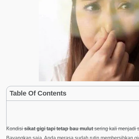
Table Of Contents
Kondisi
sikat gigi tapi tetap bau mulut
sering kali menjadi 
Bayangkan saja, Anda merasa sudah rutin membersihkan gig