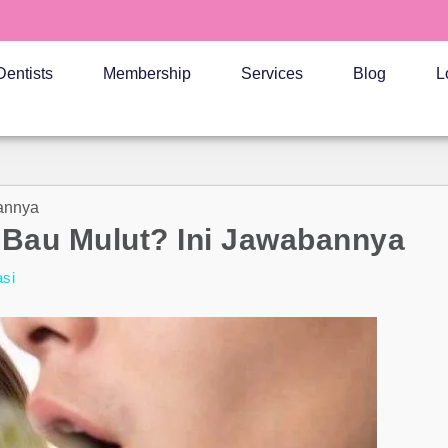
Dentists
Membership
Services
Blog
L
bannya
p Bau Mulut? Ini Jawabannya
asi