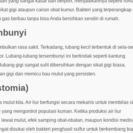
aan yang sangat kasar dan berpori, menjadikannya seperti rum
kat gigi ataupun cairan obat kumur. Bakteri yang terperangkap 
 gas berbau tanpa bisa Anda bersihkan sendiri di rumah.
mbunyi
mbulkan rasa sakit. Terkadang, lubang kecil terbentuk di sela-se
r. Lubang-lubang tersembunyi ini bertindak seperti kantung
ng gigi sangat sulit dibersihkan dengan sikat gigi biasa,
n gigi dan memicu bau mulut yang persisten.
stomia)
a mulut kita. Air liur berfungsi secara mekanis untuk membilas s
ang mengontrol populasi kuman. Ketika produksi air liur
lewat mulut, efek samping obat-obatan, maupun kondisi medi
angat disukai oleh bakteri penghasil sulfur untuk berkembang bi