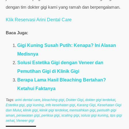
dengan tim dokter gigi kami yang ramah dan berpengalaman.
Klik Reservasi Arini Dental Care
Baca Juga:
Gigi Kuning Susah Putih: Kenapa? Ini Alasan
Medisnya
Solusi Estetika Gigi dengan Veneer dan
Pemutihan Gigi di Klinik Gigi
Berapa Lama Hasil Bleaching Bertahan?
Ketahui Faktanya
Tags:
arini dental care
,
bleaching gigi
,
Dokter Gigi
,
dokter gigi terdekat
,
Estetika gigi
,
gigi kuning
,
info kesehatan gigi
,
Karang Gigi
,
Kesehatan Gigi
dan Mulut
,
klinik gigi
,
klinik gigi terdekat
,
memutihkan gigi
,
pemutih gigi
aman
,
perawatan gigi
,
periksa gigi
,
scaling gigi
,
solusi gigi kuning
,
tips gigi
sehat
,
Veneer gigi