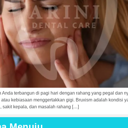
Anda terbangun di pagi hari dengan rahang yang pegal dan ny
 atau kebiasaan menggertakkan gigi. Bruxism adalah kondisi 
, sakit kepala, dan masalah rahang […]
ma Menuju