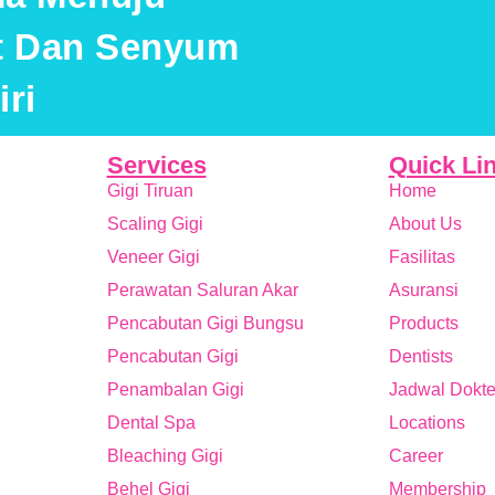
at Dan Senyum
ri
Services
Quick Li
Gigi Tiruan
Home
Scaling Gigi
About Us
Veneer Gigi
Fasilitas
Perawatan Saluran Akar
Asuransi
Pencabutan Gigi Bungsu
Products
Pencabutan Gigi
Dentists
Penambalan Gigi
Jadwal Dokte
Dental Spa
Locations
Bleaching Gigi
Career
Behel Gigi
Membership