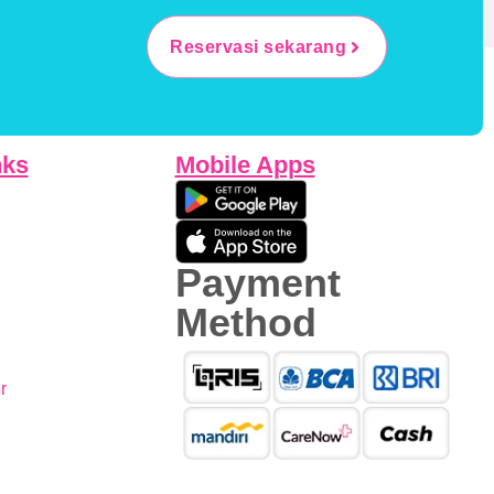
Reservasi sekarang
nks
Mobile Apps
Payment
Method
r