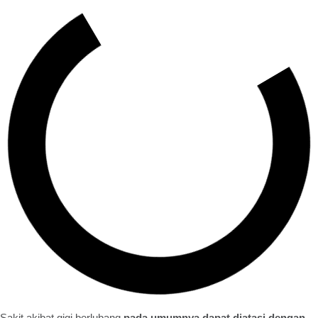
Sakit akibat gigi berlubang
pada umumnya dapat diatasi dengan