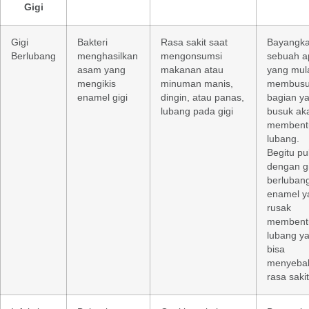
Gigi
Gigi
Bakteri
Rasa sakit saat
Bayangk
Berlubang
menghasilkan
mengonsumsi
sebuah a
asam yang
makanan atau
yang mul
mengikis
minuman manis,
membusu
enamel gigi
dingin, atau panas,
bagian y
lubang pada gigi
busuk ak
membent
lubang.
Begitu pu
dengan gi
berluban
enamel y
rusak
membent
lubang y
bisa
menyeba
rasa sakit