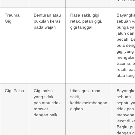
Trauma
Benturan atau
Rasa sakit, gigi
Bayangk
Gigi
pukulan keras
retak, patah gigi,
sebuah v
pada wajah
gigi tanggal
bunga ya
jatuh dan
pecah. Be
pula den
gigi yang
mengala
trauma, b
retak, pa
atau tang
Gigi Palsu
Gigi palsu
Iritasi gusi, rasa
Bayangk
yang tidak
sakit,
sebuah
pas atau tidak
ketidakseimbangan
sepatu y
terawat
gigitan
tidak pas
dengan baik
menyeba
lecet di k
Begitu pu
dengan gi