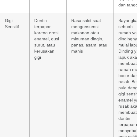
dan tangg
Gigi
Dentin
Rasa sakit saat
Bayangk
Sensitif
terpapar
mengonsumsi
sebuah
karena erosi
makanan atau
rumah ya
enamel, gusi
minuman dingin,
dindingn
surut, atau
panas, asam, atau
mulai lap
kerusakan
manis
Dinding 
gigi
lapuk ak
membuat
rumah m
bocor da
rusak. Be
pula den
gigi sensit
enamel y
rusak ak
membuat
dentin
terpapar
menyeba
rasa sakit