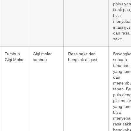
palsu ya
tidak pas,
bisa
menyeba
iritasi gus
dan rasa
sakit.
Tumbuh
Gigi molar
Rasa sakit dan
Bayangk
Gigi Molar
tumbuh
bengkak di gusi
sebuah
tanaman
yang tum
dan
menemb
tanah. Be
pula den
gigi mola
yang tum
bisa
menyeba
rasa saki
bengkak 