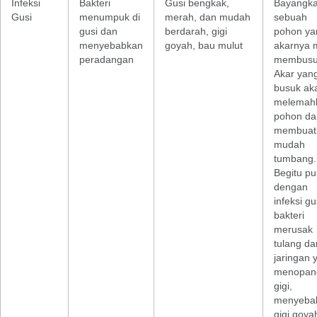
Infeksi
Bakteri
Gusi bengkak,
Bayangk
Gusi
menumpuk di
merah, dan mudah
sebuah
gusi dan
berdarah, gigi
pohon ya
menyebabkan
goyah, bau mulut
akarnya 
peradangan
membusu
Akar yan
busuk ak
melemah
pohon da
membuat
mudah
tumbang.
Begitu pu
dengan
infeksi gu
bakteri
merusak
tulang da
jaringan 
menopan
gigi,
menyeba
gigi goya