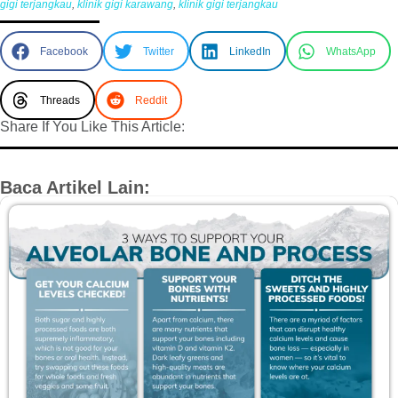
gigi terjangkau
,
klinik gigi karawang
,
klinik gigi terjangkau
Facebook
Twitter
LinkedIn
WhatsApp
Threads
Reddit
Share If You Like This Article:
Baca Artikel Lain: