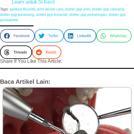
Learn untuk Si Kecil
Tags:
aplikasi flouride
,
arini dental care
,
dokter gigi arini
,
dokter gigi cikarang
,
dokter gigi karawang
,
dokter gigi kosambi
,
dokter gigi pekalongan
,
dokter gigi
purwakarta
Facebook
Twitter
LinkedIn
WhatsApp
Threads
Reddit
Share If You Like This Article:
Baca Artikel Lain: