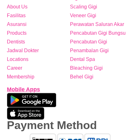
About Us
Scaling Gigi
Fasilitas
Veneer Gigi
Asuransi
Perawatan Saluran Akar
Products
Pencabutan Gigi Bungsu
Dentists
Pencabutan Gigi
Jadwal Dokter
Penambalan Gigi
Locations
Dental Spa
Career
Bleaching Gigi
Membership
Behel Gigi
Mobile Apps
Payment Method