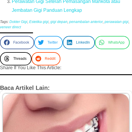
Perawatan Gigi Setelah Pemasangan Mahkota atau
Jembatan Gigi Panduan Lengkap
Tags:
Dokter Gigi
,
Estetika gigi
,
gigi depan
,
penambalan anterior
,
perawatan gigi
,
veneer direct
Facebook
Twitter
LinkedIn
WhatsApp
Threads
Reddit
Share If You Like This Article:
Baca Artikel Lain: