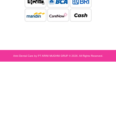
Arini Dental Care by PT ARINI MUGHNI GRUP © 2026. All Rights Reserved.