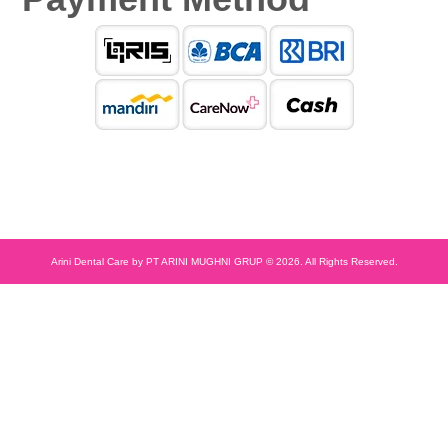
Arini Dental Care by PT ARINI MUGHNI GRUP © 2026. All Rights Reserved.