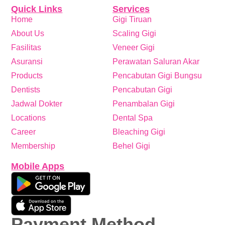
Quick Links
Services
Home
Gigi Tiruan
About Us
Scaling Gigi
Fasilitas
Veneer Gigi
Asuransi
Perawatan Saluran Akar
Products
Pencabutan Gigi Bungsu
Dentists
Pencabutan Gigi
Jadwal Dokter
Penambalan Gigi
Locations
Dental Spa
Career
Bleaching Gigi
Membership
Behel Gigi
Mobile Apps
Payment Method