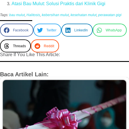
Atasi Bau Mulut: Solusi Praktis dari Klinik Gigi
Tags:
bau mulut
,
Halitosis
,
kebersihan mulut
,
kesehatan mulut
,
perawatan gigi
Facebook
Twitter
LinkedIn
WhatsApp
Threads
Reddit
Share If You Like This Article:
Baca Artikel Lain: