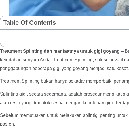
Table Of Contents
Treatment Splinting dan manfaatnya untuk gigi goyang
– Ba
keindahan senyum Anda. Treatment Splinting, solusi inovatif 
penggabungan beberapa gigi yang goyang menjadi satu kesatu
Treatment Splinting bukan hanya sekadar memperbaiki penampi
Splinting gigi, secara sederhana, adalah prosedur mengikat g
atau resin yang dibentuk sesuai dengan kebutuhan gigi. Terda
Sebelum memutuskan untuk melakukan splintig, penting untuk be
pasien.