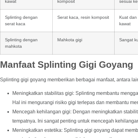
kawat
komposit
sesuai k
Splinting dengan
Serat kaca, resin komposit
Kuat dan 
serat kaca
kawat
Splinting dengan
Mahkota gigi
Sangat ku
mahkota
Manfaat Splinting Gigi Goyang
Splinting gigi goyang memberikan berbagai manfaat, antara lai
Meningkatkan stabilitas gigi: Splinting membantu mengga
Hal ini mengurangi risiko gigi terlepas dan membantu m
Mencegah kehilangan gigi: Dengan meningkatkan stabilitas
tempatnya. Ini sangat penting untuk mencegah kehilanga
Meningkatkan estetika: Splinting gigi goyang dapat memba