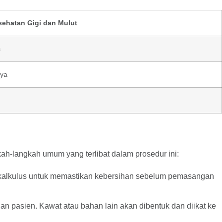
ehatan Gigi dan Mulut
s
nya
kah-langkah umum yang terlibat dalam prosedur ini:
dan kalkulus untuk memastikan kebersihan sebelum pemasangan
an pasien. Kawat atau bahan lain akan dibentuk dan diikat ke