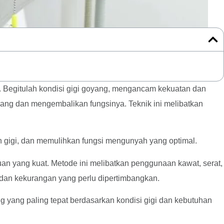
. Begitulah kondisi gigi goyang, mengancam kekuatan dan
oyang dan mengembalikan fungsinya. Teknik ini melibatkan
n gigi, dan memulihkan fungsi mengunyah yang optimal.
an yang kuat. Metode ini melibatkan penggunaan kawat, serat,
n dan kekurangan yang perlu dipertimbangkan.
g yang paling tepat berdasarkan kondisi gigi dan kebutuhan