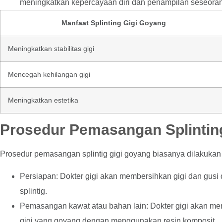
meningkatkan kepercayaan diri dan penampilan seseora
Manfaat Splinting Gigi Goyang
Meningkatkan stabilitas gigi
Mencegah kehilangan gigi
Meningkatkan estetika
Prosedur Pemasangan Splinting
Prosedur pemasangan splintig gigi goyang biasanya dilakukan ol
Persiapan: Dokter gigi akan membersihkan gigi dan gusi
splintig.
Pemasangan kawat atau bahan lain: Dokter gigi akan memi
gigi yang goyang dengan menggunakan resin komposit.