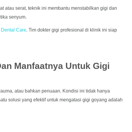
t atau serat, teknik ini membantu menstabilkan gigi dan
tika senyum.
i Dental Care
. Tim dokter gigi profesional di klinik ini siap
 Dan Manfaatnya Untuk Gigi
rauma, atau bahkan penuaan. Kondisi ini tidak hanya
tu solusi yang efektif untuk mengatasi gigi goyang adalah