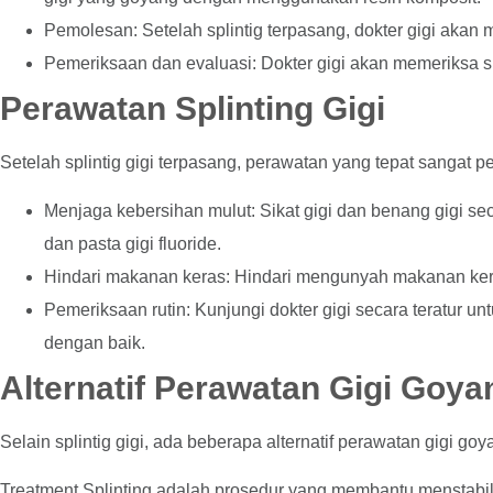
Pemolesan: Setelah splintig terpasang, dokter gigi akan
Pemeriksaan dan evaluasi: Dokter gigi akan memeriksa sp
Perawatan Splinting Gigi
Setelah splintig gigi terpasang, perawatan yang tepat sangat pe
Menjaga kebersihan mulut: Sikat gigi dan benang gigi s
dan pasta gigi fluoride.
Hindari makanan keras: Hindari mengunyah makanan keras
Pemeriksaan rutin: Kunjungi dokter gigi secara teratur u
dengan baik.
Alternatif Perawatan Gigi Goya
Selain splintig gigi, ada beberapa alternatif perawatan gigi g
Treatment Splinting adalah prosedur yang membantu menstabilka