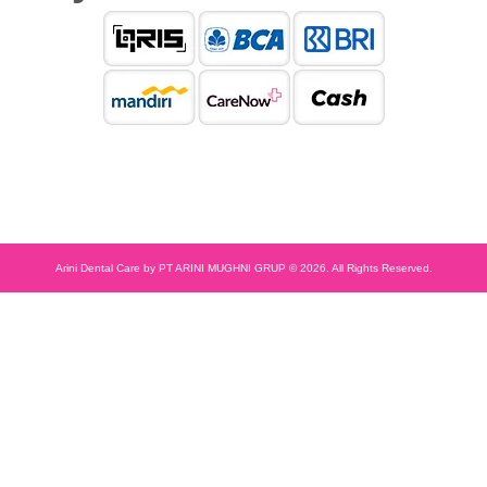
Arini Dental Care by PT ARINI MUGHNI GRUP © 2026. All Rights Reserved.