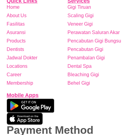
Quick Links
Services
Home
Gigi Tiruan
About Us
Scaling Gigi
Fasilitas
Veneer Gigi
Asuransi
Perawatan Saluran Akar
Products
Pencabutan Gigi Bungsu
Dentists
Pencabutan Gigi
Jadwal Dokter
Penambalan Gigi
Locations
Dental Spa
Career
Bleaching Gigi
Membership
Behel Gigi
Mobile Apps
Payment Method