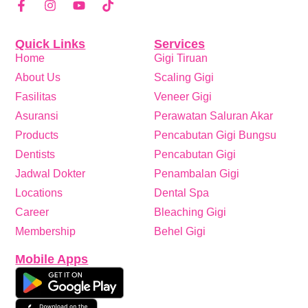
Quick Links
Services
Home
Gigi Tiruan
About Us
Scaling Gigi
Fasilitas
Veneer Gigi
Asuransi
Perawatan Saluran Akar
Products
Pencabutan Gigi Bungsu
Dentists
Pencabutan Gigi
Jadwal Dokter
Penambalan Gigi
Locations
Dental Spa
Career
Bleaching Gigi
Membership
Behel Gigi
Mobile Apps