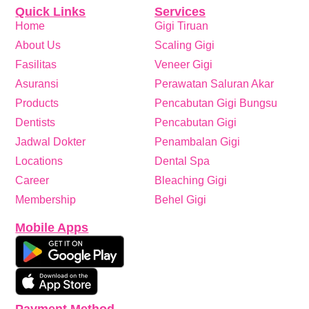
Quick Links
Services
Home
Gigi Tiruan
About Us
Scaling Gigi
Fasilitas
Veneer Gigi
Asuransi
Perawatan Saluran Akar
Products
Pencabutan Gigi Bungsu
Dentists
Pencabutan Gigi
Jadwal Dokter
Penambalan Gigi
Locations
Dental Spa
Career
Bleaching Gigi
Membership
Behel Gigi
Mobile Apps
Payment Method