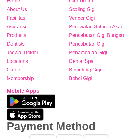
Home
Gigi Tiruan
About Us
Scaling Gigi
Fasilitas
Veneer Gigi
Asuransi
Perawatan Saluran Akar
Products
Pencabutan Gigi Bungsu
Dentists
Pencabutan Gigi
Jadwal Dokter
Penambalan Gigi
Locations
Dental Spa
Career
Bleaching Gigi
Membership
Behel Gigi
Mobile Apps
Payment Method