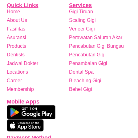
Quick Links
Services
Home
Gigi Tiruan
About Us
Scaling Gigi
Fasilitas
Veneer Gigi
Asuransi
Perawatan Saluran Akar
Products
Pencabutan Gigi Bungsu
Dentists
Pencabutan Gigi
Jadwal Dokter
Penambalan Gigi
Locations
Dental Spa
Career
Bleaching Gigi
Membership
Behel Gigi
Mobile Apps
Payment Method