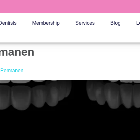
Dentists
Membership
Services
Blog
L
rmanen
n Permanen