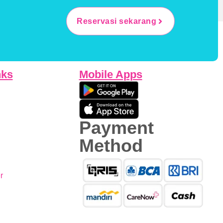
Reservasi sekarang
nks
Mobile Apps
Payment
Method
r