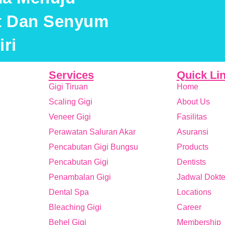
at Dan Senyum
ri
Services
Quick Li
Gigi Tiruan
Home
Scaling Gigi
About Us
Veneer Gigi
Fasilitas
Perawatan Saluran Akar
Asuransi
Pencabutan Gigi Bungsu
Products
Pencabutan Gigi
Dentists
Penambalan Gigi
Jadwal Dokte
Dental Spa
Locations
Bleaching Gigi
Career
Behel Gigi
Membership