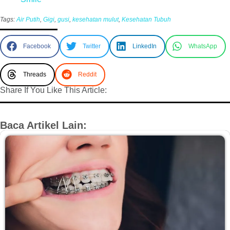
Tags:
Air Putih
,
Gigi
,
gusi
,
kesehatan mulut
,
Kesehatan Tubuh
Facebook
Twitter
LinkedIn
WhatsApp
Threads
Reddit
Share If You Like This Article:
Baca Artikel Lain: