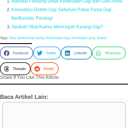
Manfaat Flossing untuk Kesehatan Gigi dan Gusi Anda
Konsultasi Dokter Gigi Sebelum Pakai Pasta Gigi
Berfluoride, Penting!
Apakah Obat Kumur Mencegah Karang Gigi?
Tags:
Diet
,
kebersihan mulut
,
Kesehatan Gigi
,
kesehatan gusi
,
Nutrisi
Facebook
Twitter
LinkedIn
WhatsApp
Threads
Reddit
Share If You Like This Article:
Baca Artikel Lain: