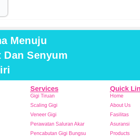
ma Menuju
at Dan Senyum
ri
Services
Quick Li
Gigi Tiruan
Home
Scaling Gigi
About Us
Veneer Gigi
Fasilitas
Perawatan Saluran Akar
Asuransi
Pencabutan Gigi Bungsu
Products