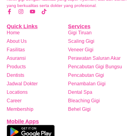
yang berkualitas serta dokter yang profesional.
Quick Links
Services
Home
Gigi Tiruan
About Us
Scaling Gigi
Fasilitas
Veneer Gigi
Asuransi
Perawatan Saluran Akar
Products
Pencabutan Gigi Bungsu
Dentists
Pencabutan Gigi
Jadwal Dokter
Penambalan Gigi
Locations
Dental Spa
Career
Bleaching Gigi
Membership
Behel Gigi
Mobile Apps