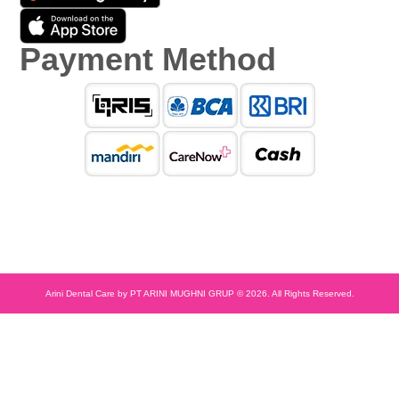
Payment Method
Arini Dental Care by PT ARINI MUGHNI GRUP © 2026. All Rights Reserved.