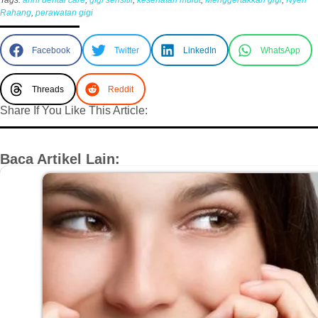
Tags:
arini dental care
,
gigi sensitif
,
kesehatan mulut
,
Menggertakkan gigi
,
Nyeri
Rahang
,
perawatan gigi
Facebook
Twitter
LinkedIn
WhatsApp
Threads
Reddit
Share If You Like This Article:
Baca Artikel Lain: