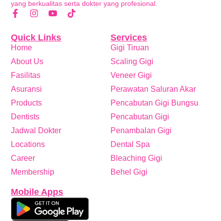
yang berkualitas serta dokter yang profesional.
Quick Links
Services
Home
Gigi Tiruan
About Us
Scaling Gigi
Fasilitas
Veneer Gigi
Asuransi
Perawatan Saluran Akar
Products
Pencabutan Gigi Bungsu
Dentists
Pencabutan Gigi
Jadwal Dokter
Penambalan Gigi
Locations
Dental Spa
Career
Bleaching Gigi
Membership
Behel Gigi
Mobile Apps