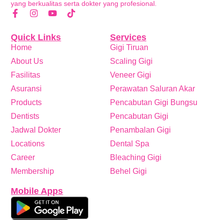
yang berkualitas serta dokter yang profesional.
Quick Links
Services
Home
Gigi Tiruan
About Us
Scaling Gigi
Fasilitas
Veneer Gigi
Asuransi
Perawatan Saluran Akar
Products
Pencabutan Gigi Bungsu
Dentists
Pencabutan Gigi
Jadwal Dokter
Penambalan Gigi
Locations
Dental Spa
Career
Bleaching Gigi
Membership
Behel Gigi
Mobile Apps