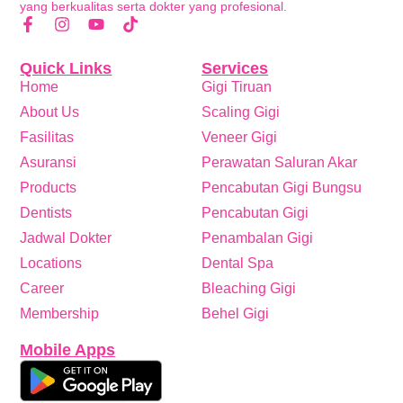
yang berkualitas serta dokter yang profesional.
Quick Links
Services
Home
Gigi Tiruan
About Us
Scaling Gigi
Fasilitas
Veneer Gigi
Asuransi
Perawatan Saluran Akar
Products
Pencabutan Gigi Bungsu
Dentists
Pencabutan Gigi
Jadwal Dokter
Penambalan Gigi
Locations
Dental Spa
Career
Bleaching Gigi
Membership
Behel Gigi
Mobile Apps