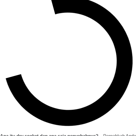
Apa itu dry socket dan apa saja penyebabnya?
– Pernahkah Anda