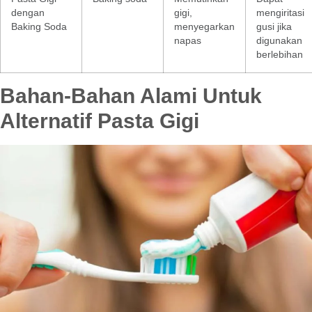
dengan
gigi,
mengiritasi
Baking Soda
menyegarkan
gusi jika
napas
digunakan
berlebihan
Bahan-Bahan Alami Untuk
Alternatif Pasta Gigi