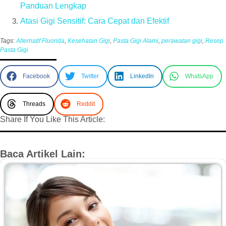
Panduan Lengkap
Atasi Gigi Sensitif: Cara Cepat dan Efektif
Tags:
Alternatif Fluorida
,
Kesehatan Gigi
,
Pasta Gigi Alami
,
perawatan gigi
,
Resep
Pasta Gigi
Facebook
Twitter
LinkedIn
WhatsApp
Threads
Reddit
Share If You Like This Article:
Baca Artikel Lain: