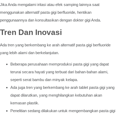
Jika Anda mengalami iritasi atau efek samping lainnya saat
menggunakan alternatif pasta gigi berfluoride, hentikan
penggunaannya dan konsultasikan dengan dokter gigi Anda.
Tren Dan Inovasi
Ada tren yang berkembang ke arah alternatif pasta gigi berfluoride
yang lebih alami dan berkelanjutan.
Beberapa perusahaan memproduksi pasta gigi yang dapat
terurai secara hayati yang terbuat dari bahan-bahan alami,
seperti serat bambu dan minyak kelapa.
Ada juga tren yang berkembang ke arah tablet pasta gigi yang
dapat dilarutkan, yang menghilangkan kebutuhan akan
kemasan plastik.
Penelitian sedang dilakukan untuk mengembangkan pasta gigi